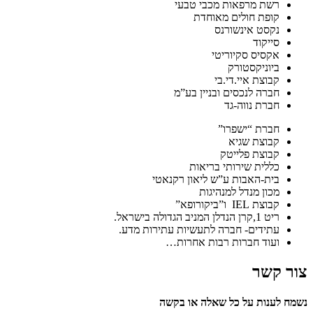
רשת מרפאות מכבי טבעי
קופת חולים מאוחדת
נקסט אינשורנס
סייקוד
אקסיס סקיוריטי
ביוניקסטורק
קבוצת איי.די.בי
חברה לנכסים ובניין בע”מ
חברת נווה-גד
חברת “ישפרו”
קבוצת שגיא
קבוצת פלייטק
כללית שירותי בריאות
בית-האבות ע”ש ליאון רקנאטי
מכון מנדל למנהיגות
קבוצת IEL ו”ביקורופא”
ריט 1,קרן הנדלן המניב הגדולה בישראל.
עתידים- חברה לתעשיות עתירות מדע.
ועוד חברות רבות אחרות…
צור קשר
נשמח לענות על כל שאלה או בקשה