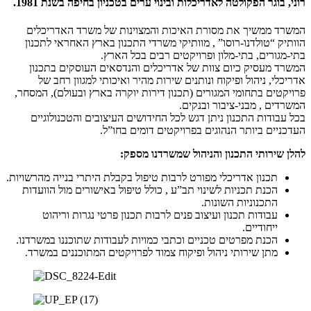
רוני, בוגר הפקולטה לאדריכלות ובינוי ערים בטכניון בחיפה בשנת 1981.
המשרד ממשיך את מסורת האיכות והמצוינות של משרד האדריכלים
הוותיק “טולדנו-רוסו” , מוותיקי משרדי התכנון בארץ האחראי לתכנון
בתי-מגורים, בתי-מלון ופרויקטים רבים בכל הארץ.
המשרד מעסיק כיום צוות של אדריכלים והנדסאים העוסקים בתכנון
אדריכלי, ניהול ופיקוח ונותנים שירות מהיר ואיכותי למגוון רחב של
פרויקטים בתחומי המגורים (תכנון דירות יוקרה בארץ ובעולם), המסחר,
המשרדים , מבני-ציבור ובנקים.
בכל עבודות התכנון ניתן דגש לכל החידושים העיצובים והטכנולוגיים
העדכניים ביותר הנהוגים בפרויקטים דומים בחו”ל.
להלן שירותי התכנון והניהול שמשרדנו מספק:
תכנון אדריכלי מפורט לרבות טיפול בקבלת היתרי בנייה מהרשויות.
הכנת תכניות לשינוי תב”ע , כולל טיפול באישורים מול הוועדות
התכנוניות השונות.
עבודות תכנון ועיצוב פנים לרבות תכנון פרטי נגרות וריהוט
ייחודיים.
הכנת מפרטים טכניים וכתבי כמויות לעבודות שתוכננו במשרדנו.
מתן שירותי ניהול ופיקוח צמוד לפרויקטים המתוכננים במשרד.