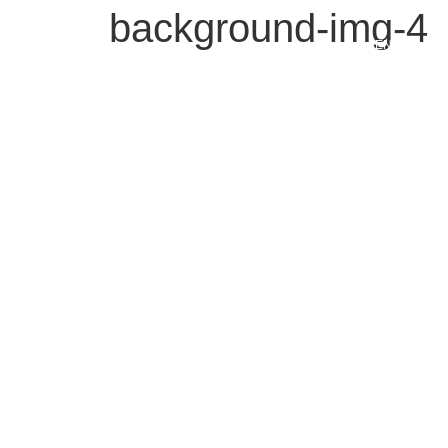
background-img-4
ENG
צור קשר
נשמח לענות על כל שאלה או בקשה
בן יהודה 92 , תל אביב 63435