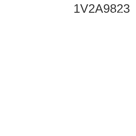
1V2A9823
ENG
צור קשר
נשמח לענות על כל שאלה או בקשה
בן יהודה 92 , תל אביב 63435