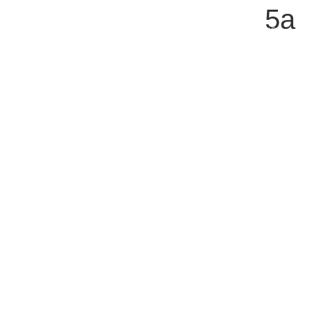
5a
ENG
צור קשר
נשמח לענות על כל שאלה או בקשה
בן יהודה 92 , תל אביב 63435