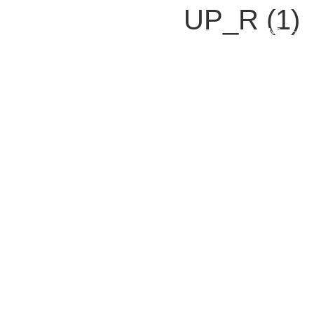
UP_R (1)
ENG
צור קשר
נשמח לענות על כל שאלה או בקשה
בן יהודה 92 , תל אביב 63435