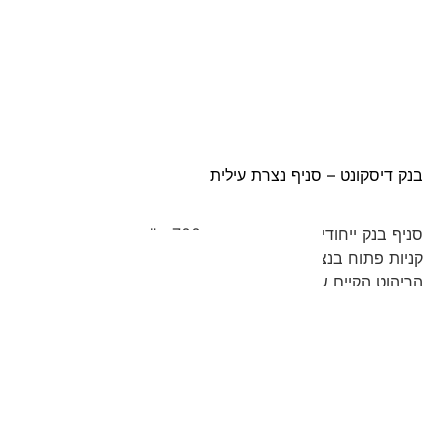
Project
Details
בנק דיסקונט – סניף נצרת עילית
סניף בנק ייחודי ומעוצב בשטח כ-700 מ"ר הממוקם במרכז
קניות פתוח בנצרת עילית. תכנון הסניף משלב את סטנדרט
הריהוט הקיים של הבנק בחלל מעוצב בקווים רכים ומעוגלים
שיצרו אוירה מזמינה וידידותית בחלל הבנק.
Next Project
Previous project