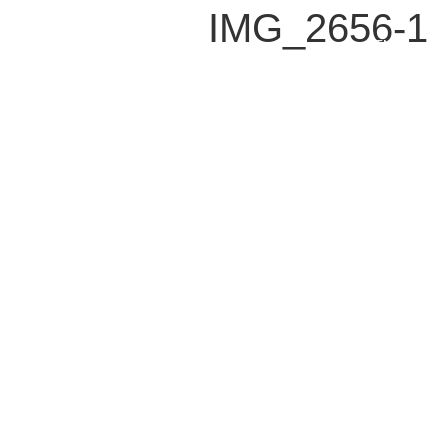
1-IMG_2656
ENG
צור קשר
נשמח לענות על כל שאלה או בקשה
בן יהודה 92 , תל אביב 63435