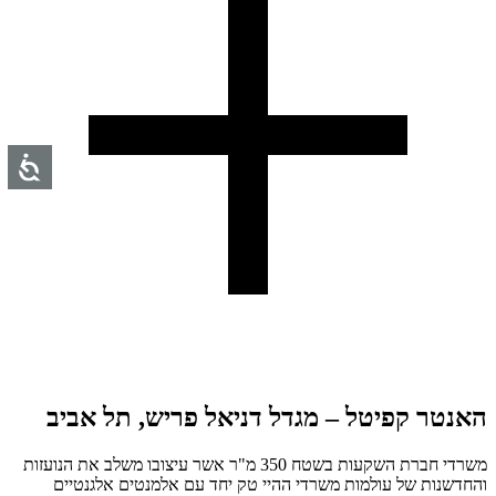
האנטר קפיטל – מגדל דניאל פריש, תל אביב
משרדי חברת השקעות בשטח 350 מ"ר אשר עיצובו משלב את הנועזות
והחדשנות של עולמות משרדי ההיי טק יחד עם אלמנטים אלגנטיים