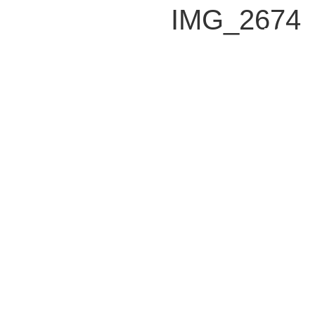
IMG_2674
ENG
צור קשר
נשמח לענות על כל שאלה או בקשה
בן יהודה 92 , תל אביב 63435