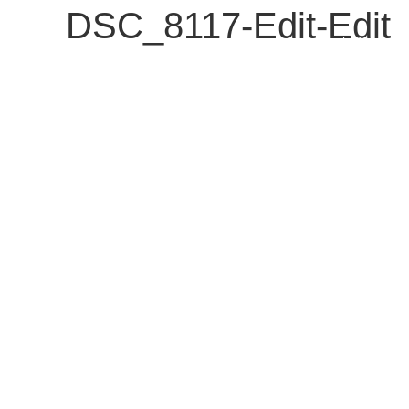
DSC_8117-Edit-Edit
ENG
צור קשר
נשמח לענות על כל שאלה או בקשה
בן יהודה 92 , תל אביב 63435