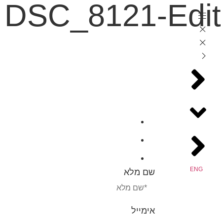
DSC_8121-Edit
לג
תוכן
צור קשר
נשמח לענות על כל שאלה או ב
בן יהודה 92 , תל אביב 63435
03-5600832
tr@toledano-arch.co.il
ENG
שם מלא
אימייל