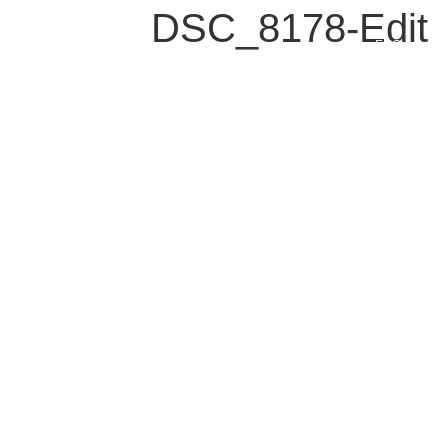
DSC_8178-Edit
ENG
צור קשר
נשמח לענות על כל שאלה או בקשה
בן יהודה 92 , תל אביב 63435