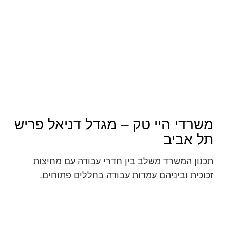
Project
Details
משרדי היי טק – מגדל דניאל פריש
תל אביב
תכנון המשרד משלב בין חדרי עבודה עם מחיצות
זכוכית וביניהם עמדות עבודה בחללים פתוחים.
בתכנון ניתן דגש לחללים הציבוריים הכוללים קפיטריה
גדולה ומעוצבת ואזורי ישיבה א-פורמלית באזורים
שונים במשרד.