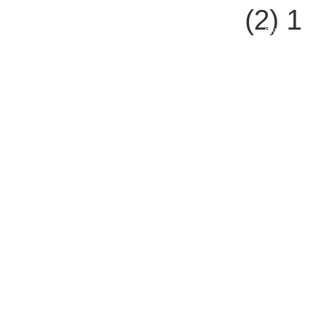
1 (2)
ENG
צור קשר
נשמח לענות על כל שאלה או בקשה
בן יהודה 92 , תל אביב 63435