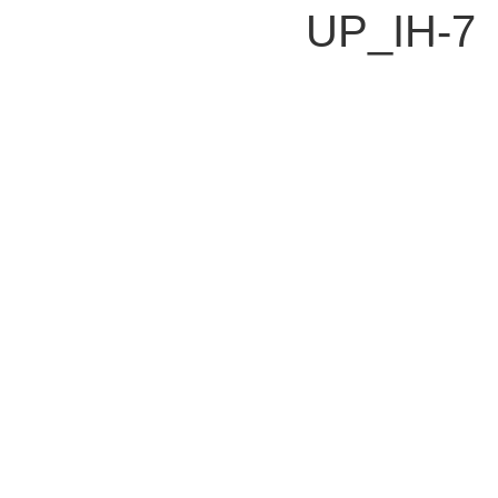
UP_IH-7
ENG
צור קשר
נשמח לענות על כל שאלה או בקשה
בן יהודה 92 , תל אביב 63435