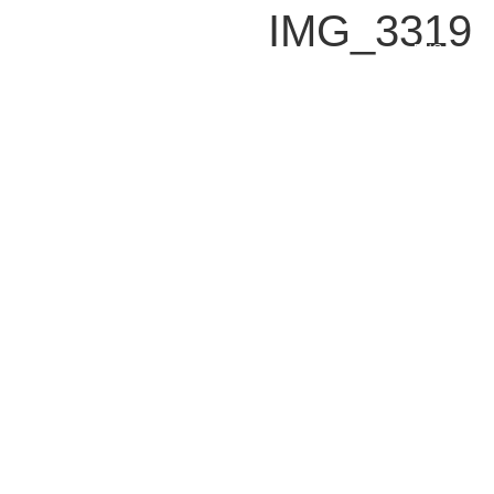
IMG_3319
ENG
צור קשר
נשמח לענות על כל שאלה או בקשה
בן יהודה 92 , תל אביב 63435