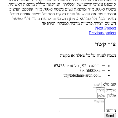
קונספט עיצובי חדשני של "כללית". המרפאה כוללת מרפאה ראשונית
בשטח כ-300 מ"ר ומרפאת נשים בשטח כ-700 מ"ר. קונספט העיצוב
והמיתוג שם את הדגש על חווית הלקוח המטופל ומייצר אווירת טיפול
נעימה בכל חלל המרפאה. ניתן דגש מיוחד להפרדה בין חללי הטיפול
השונים ויצירת פרטיות מרבית למבקרי המרפאה.
Next Project
Previous project
צור קשר
נשמח לענות על כל שאלה או בקשה
בן יהודה 92 , תל אביב 63435
03-5600832
tr@toledano-arch.co.il
שם מלא
אימייל
טלפון
הודעה
Send